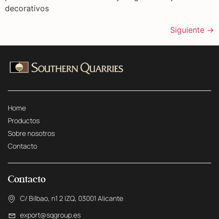
decorativos
Siguiente
→
Home
Productos
Sobre nosotros
Contacto
Contacto
C/ Bilbao, n1 2 IZQ, 03001 Alicante
export@sqgroup.es